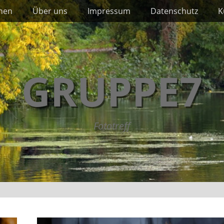
nnen
Über uns
Impressum
Datenschutz
K
GRUPPE7
Fototreff