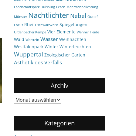
Landschaftspark Duisburg
Lesen
Mehrfachbelichtung
Nachtlichter
Nebel
…
Münster
Out of
Rhein
Spiegelungen
Focus
schwarzweiss
Vier Elemente
Urdenbacher Kämpe
Wahner Heide
Wasser
Wald
Weihnachten
Warstein
Westfalenpark
Winter
Winterleuchten
Wuppertal
Zoologischer Garten
Ästhetik des Verfalls
Archiv
Archiv
Kategorien