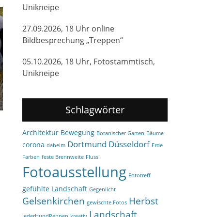
Unikneipe
27.09.2026, 18 Uhr online
Bildbesprechung „Treppen“
05.10.2026, 18 Uhr, Fotostammtisch,
Unikneipe
Schlagwörter
Architektur
Bewegung
Botanischer Garten
Bäume
Dortmund
Düsseldorf
corona
daheim
Erde
Farben
feste Brennweite
Fluss
Fotoausstellung
Fototreff
gefühlte Landschaft
Gegenlicht
Gelsenkirchen
Herbst
gewischte Fotos
Landschaft
JederHundRennen
kreativ