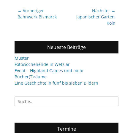
Beitragsnavigation
← Vorheriger
Nächster →
Vorheriger
Nächster
Bahnwerk Bismarck
Japanischer Garten,
Beitrag:
Beitrag:
Köln
Neueste Beiträge
Muster
Fotowochenende in Wetzlar
Event – Highland Games und mehr
Bücher(T)räume
Eine Geschichte in fünf bis sieben Bildern
Suchen
nach:
Termine