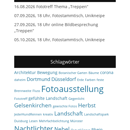
16.08.2026 Fototreff Thema „Treppen“
07.09.2026, 18 Uhr, Fotostammtisch, Unikneipe
27.09.2026, 18 Uhr online Bildbesprechung
„Treppen“
05.10.2026, 18 Uhr, Fotostammtisch, Unikneipe
Schlagwörter
Architektur
Bewegung
corona
Botanischer Garten
Bäume
Dortmund
Düsseldorf
daheim
Erde
Farben
feste
Fotoausstellung
Brennweite
Fluss
gefühlte Landschaft
Fototreff
Gegenlicht
Gelsenkirchen
Herbst
gewischte Fotos
Landschaft
JederHundRennen
kreativ
Landschaftspark
Duisburg
Lesen
Mehrfachbelichtung
Münster
Nachtlichter
Nebel
Rhein