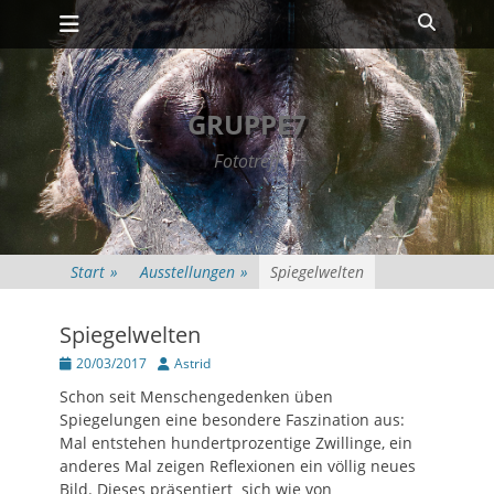
Primäres Menü
Zum
Suche
Inhalt
springen
GRUPPE7
Fototreff
Start
»
Ausstellungen
»
Spiegelwelten
Spiegelwelten
Posted
Autor
20/03/2017
Astrid
on
Schon seit Menschengedenken üben
Spiegelungen eine besondere Faszination aus:
Mal entstehen hundertprozentige Zwillinge, ein
anderes Mal zeigen Reflexionen ein völlig neues
Bild. Dieses präsentiert sich wie von