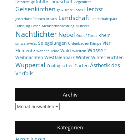
gefühlte Landschaft
Fototreff
Gegenlicht
Gelsenkirchen
Herbst
gewischte Fotos
Landschaft
JederHundRennen
kreativ
Landschaftspark
Duisburg
Lesen
Mehrfachbelichtung
Münster
Nachtlichter
Nebel
Rhein
Out of Focus
Spiegelungen
Vier
schwarzweiss
Urdenbacher Kämpe
Wasser
Elemente
Wald
Wahner Heide
Warstein
Weihnachten
Westfalenpark
Winter
Winterleuchten
Wuppertal
Ästhetik des
Zoologischer Garten
Verfalls
Archiv
Archiv
Kategorien
Ausstellungen