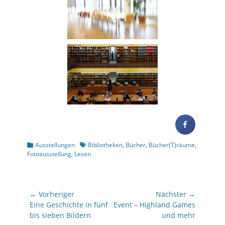
Kategorien
Schlagworte
Ausstellungen
Bibliotheken
,
Bücher
,
Bücher(T)räume
,
Fotoausstellung
,
Lesen
Beitragsnavigation
← Vorheriger
Nächster →
Vorheriger
Nächster
Eine Geschichte in fünf
Event – Highland Games
Beitrag:
Beitrag:
bis sieben Bildern
und mehr