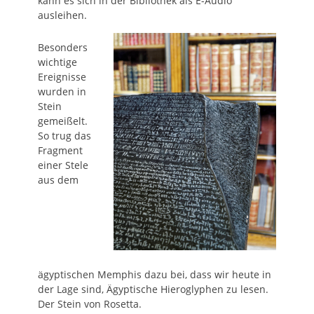
kann es sich in der Bibliothek als E-Audio
ausleihen.
Besonders
wichtige
Ereignisse
wurden in
Stein
gemeißelt.
So trug das
Fragment
einer Stele
aus dem
ägyptischen Memphis dazu bei, dass wir heute in
der Lage sind, Ägyptische Hieroglyphen zu lesen.
Der Stein von Rosetta.