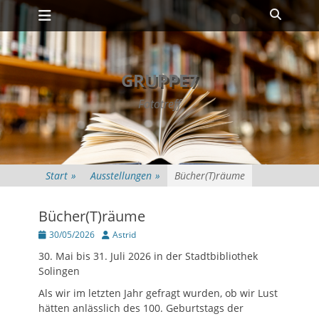
Primäres Menü
Zum
Suche
Inhalt
springen
GRUPPE7
Fototreff
Start
»
Ausstellungen
»
Bücher(T)räume
Bücher(T)räume
Posted
Autor
30/05/2026
Astrid
on
30. Mai bis 31. Juli 2026 in der Stadtbibliothek
Solingen
Als wir im letzten Jahr gefragt wurden, ob wir Lust
hätten anlässlich des 100. Geburtstags der