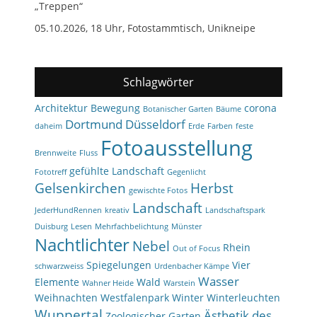
„Treppen“
05.10.2026, 18 Uhr, Fotostammtisch, Unikneipe
Schlagwörter
Architektur
Bewegung
corona
Botanischer Garten
Bäume
Dortmund
Düsseldorf
daheim
Erde
Farben
feste
Fotoausstellung
Brennweite
Fluss
gefühlte Landschaft
Fototreff
Gegenlicht
Gelsenkirchen
Herbst
gewischte Fotos
Landschaft
JederHundRennen
kreativ
Landschaftspark
Duisburg
Lesen
Mehrfachbelichtung
Münster
Nachtlichter
Nebel
Rhein
Out of Focus
Spiegelungen
Vier
schwarzweiss
Urdenbacher Kämpe
Wasser
Elemente
Wald
Wahner Heide
Warstein
Weihnachten
Westfalenpark
Winter
Winterleuchten
Wuppertal
Ästhetik des
Zoologischer Garten