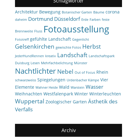
Schlagwörter
Architektur
Bewegung
corona
Botanischer Garten
Bäume
Dortmund
Düsseldorf
daheim
Erde
Farben
feste
Fotoausstellung
Brennweite
Fluss
gefühlte Landschaft
Fototreff
Gegenlicht
Gelsenkirchen
Herbst
gewischte Fotos
Landschaft
JederHundRennen
kreativ
Landschaftspark
Duisburg
Lesen
Mehrfachbelichtung
Münster
Nachtlichter
Nebel
Rhein
Out of Focus
Spiegelungen
Vier
schwarzweiss
Urdenbacher Kämpe
Wasser
Elemente
Wald
Wahner Heide
Warstein
Weihnachten
Westfalenpark
Winter
Winterleuchten
Wuppertal
Ästhetik des
Zoologischer Garten
Verfalls
Archiv