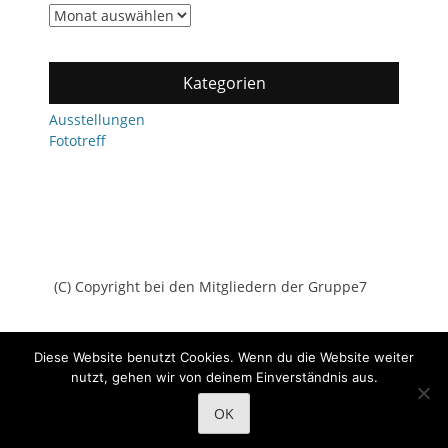
Archiv
Kategorien
Ausstellungen
Fototreff
(C) Copyright bei den Mitgliedern der Gruppe7
Diese Website benutzt Cookies. Wenn du die Website weiter
nutzt, gehen wir von deinem Einverständnis aus.
Copyright © 2026
Gruppe7
All Rights Reserved.
Datenschutz
OK
Catch Adaptive von
Catch Themes