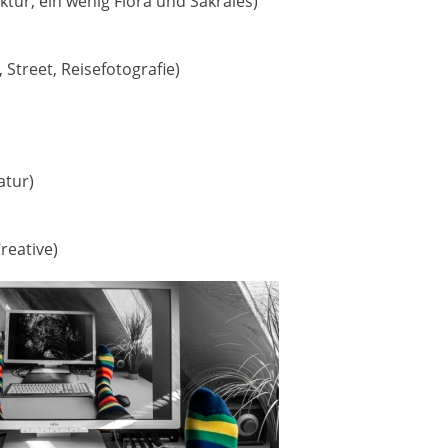
tur, ein wenig Flora und Sakrales)
Street, Reisefotografie)
atur)
reative)