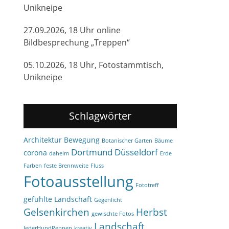
Unikneipe
27.09.2026, 18 Uhr online
Bildbesprechung „Treppen“
05.10.2026, 18 Uhr, Fotostammtisch,
Unikneipe
Schlagwörter
Architektur
Bewegung
Botanischer Garten
Bäume
Dortmund
Düsseldorf
corona
daheim
Erde
Farben
feste Brennweite
Fluss
Fotoausstellung
Fototreff
gefühlte Landschaft
Gegenlicht
Gelsenkirchen
Herbst
gewischte Fotos
Landschaft
JederHundRennen
kreativ