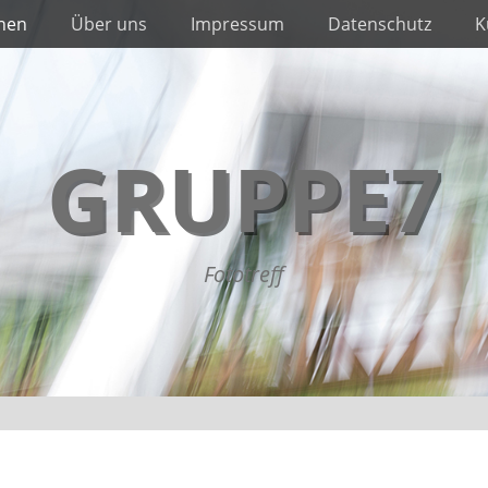
nnen
Über uns
Impressum
Datenschutz
K
GRUPPE7
Fototreff