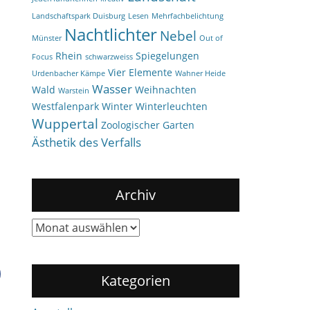
Landschaftspark Duisburg
Lesen
Mehrfachbelichtung
Nachtlichter
Nebel
Münster
Out of
Rhein
Spiegelungen
Focus
schwarzweiss
Vier Elemente
Urdenbacher Kämpe
Wahner Heide
Wasser
Wald
Weihnachten
Warstein
Westfalenpark
Winter
Winterleuchten
Wuppertal
Zoologischer Garten
Ästhetik des Verfalls
Archiv
Archiv
Kategorien