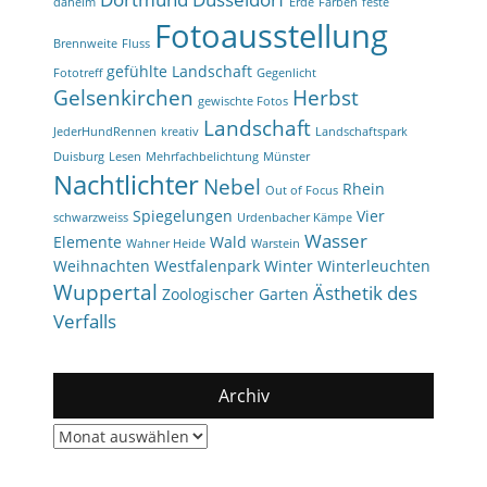
daheim
Erde
Farben
feste
Fotoausstellung
Brennweite
Fluss
gefühlte Landschaft
Fototreff
Gegenlicht
Gelsenkirchen
Herbst
gewischte Fotos
Landschaft
JederHundRennen
kreativ
Landschaftspark
Duisburg
Lesen
Mehrfachbelichtung
Münster
Nachtlichter
Nebel
Rhein
Out of Focus
Spiegelungen
Vier
schwarzweiss
Urdenbacher Kämpe
Wasser
Elemente
Wald
Wahner Heide
Warstein
Weihnachten
Westfalenpark
Winter
Winterleuchten
Wuppertal
Ästhetik des
Zoologischer Garten
Verfalls
Archiv
Archiv