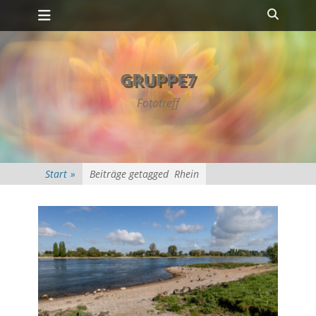
Primäres Menü
Zum
Suche
Inhalt
springen
GRUPPE7
Fototreff
Start
»
Beiträge getagged
Rhein