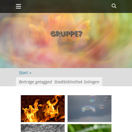
Primäres Menü
Zum
Suche
Inhalt
springen
GRUPPE7
Fototreff
Start
»
Beiträge getagged
Stadtbibliothek Solingen