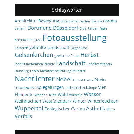
Schlagwörter
Architektur
Bewegung
corona
Botanischer Garten
Bäume
Dortmund
Düsseldorf
daheim
Erde
Farben
feste
Fotoausstellung
Brennweite
Fluss
gefühlte Landschaft
Fototreff
Gegenlicht
Gelsenkirchen
Herbst
gewischte Fotos
Landschaft
JederHundRennen
kreativ
Landschaftspark
Duisburg
Lesen
Mehrfachbelichtung
Münster
Nachtlichter
Nebel
Rhein
Out of Focus
Spiegelungen
Vier
schwarzweiss
Urdenbacher Kämpe
Wasser
Elemente
Wald
Wahner Heide
Warstein
Weihnachten
Westfalenpark
Winter
Winterleuchten
Wuppertal
Ästhetik des
Zoologischer Garten
Verfalls