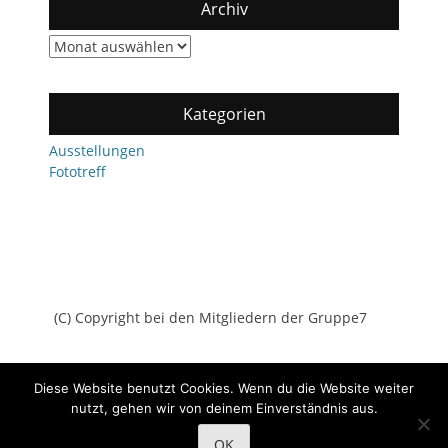
Archiv
Archiv
Kategorien
Ausstellungen
Fototreff
(C) Copyright bei den Mitgliedern der Gruppe7
Diese Website benutzt Cookies. Wenn du die Website weiter
nutzt, gehen wir von deinem Einverständnis aus.
Copyright © 2026
Gruppe7
All Rights Reserved.
Datenschutz
OK