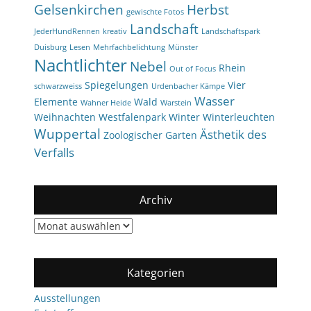
Gelsenkirchen
Herbst
gewischte Fotos
Landschaft
JederHundRennen
kreativ
Landschaftspark
Duisburg
Lesen
Mehrfachbelichtung
Münster
Nachtlichter
Nebel
Rhein
Out of Focus
Spiegelungen
Vier
schwarzweiss
Urdenbacher Kämpe
Wasser
Elemente
Wald
Wahner Heide
Warstein
Weihnachten
Westfalenpark
Winter
Winterleuchten
Wuppertal
Ästhetik des
Zoologischer Garten
Verfalls
Archiv
Archiv
Kategorien
Ausstellungen