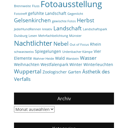
Fotoausstellung
Brennweite
Fluss
gefühlte Landschaft
Fototreff
Gegenlicht
Gelsenkirchen
Herbst
gewischte Fotos
Landschaft
JederHundRennen
kreativ
Landschaftspark
Duisburg
Lesen
Mehrfachbelichtung
Münster
Nachtlichter
Nebel
Rhein
Out of Focus
Spiegelungen
Vier
schwarzweiss
Urdenbacher Kämpe
Wasser
Elemente
Wald
Wahner Heide
Warstein
Weihnachten
Westfalenpark
Winter
Winterleuchten
Wuppertal
Ästhetik des
Zoologischer Garten
Verfalls
Archiv
Archiv