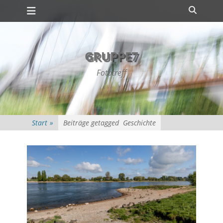
Primäres Menü
Zum
Suche
Inhalt
springen
GRUPPE7
Fototreff
Start
»
Beiträge getagged
Geschichte