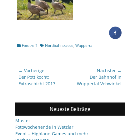
Kategorien
Schlagworte
Fototreff
Nordbahntrasse
,
Wuppertal
Beitragsnavigation
← Vorheriger
Nächster →
Vorheriger
Nächster
Der Pott kocht:
Der Bahnhof in
Beitrag:
Beitrag:
Extraschicht 2017
Wuppertal Vohwinkel
Neueste Beiträge
Muster
Fotowochenende in Wetzlar
Event – Highland Games und mehr