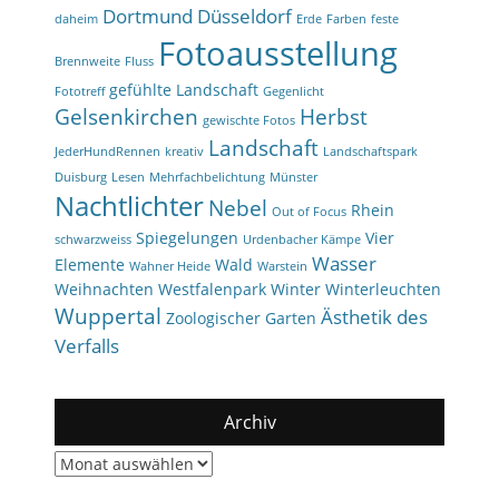
Dortmund
Düsseldorf
daheim
Erde
Farben
feste
Fotoausstellung
Brennweite
Fluss
gefühlte Landschaft
Fototreff
Gegenlicht
Gelsenkirchen
Herbst
gewischte Fotos
Landschaft
JederHundRennen
kreativ
Landschaftspark
Duisburg
Lesen
Mehrfachbelichtung
Münster
Nachtlichter
Nebel
Rhein
Out of Focus
Spiegelungen
Vier
schwarzweiss
Urdenbacher Kämpe
Wasser
Elemente
Wald
Wahner Heide
Warstein
Weihnachten
Westfalenpark
Winter
Winterleuchten
Wuppertal
Ästhetik des
Zoologischer Garten
Verfalls
Archiv
Archiv