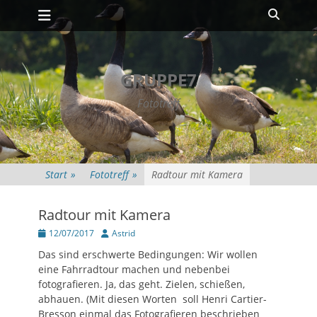
Primäres Menü
Zum
Suche
Inhalt
springen
GRUPPE7
Fototreff
Start
»
Fototreff
»
Radtour mit Kamera
Radtour mit Kamera
Posted
Autor
12/07/2017
Astrid
on
Das sind erschwerte Bedingungen: Wir wollen
eine Fahrradtour machen und nebenbei
fotografieren. Ja, das geht. Zielen, schießen,
abhauen. (Mit diesen Worten soll Henri Cartier-
Bresson einmal das Fotografieren beschrieben