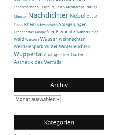
Landschaftspark Duisburg
Lesen
Mehrfachbelichtung
Nachtlichter
Nebel
Münster
Out of
Rhein
Spiegelungen
Focus
schwarzweiss
Vier Elemente
Urdenbacher Kämpe
Wahner Heide
Wasser
Wald
Weihnachten
Warstein
Westfalenpark
Winter
Winterleuchten
Wuppertal
Zoologischer Garten
Ästhetik des Verfalls
Archiv
Archiv
Kategorien