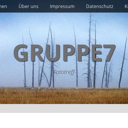
nnen
Über uns
Impressum
Datenschutz
K
GRUPPE7
Fototreff