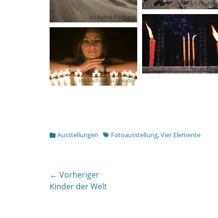
Kategorien
Schlagworte
Ausstellungen
Fotoausstellung
,
Vier Elemente
Beitragsnavigation
← Vorheriger
Vorheriger
Kinder der Welt
Beitrag: