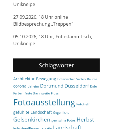
Unikneipe
27.09.2026, 18 Uhr online
Bildbesprechung „Treppen“
05.10.2026, 18 Uhr, Fotostammtisch,
Unikneipe
Schlagwörter
Architektur
Bewegung
Botanischer Garten
Bäume
Dortmund
Düsseldorf
corona
daheim
Erde
Farben
feste Brennweite
Fluss
Fotoausstellung
Fototreff
gefühlte Landschaft
Gegenlicht
Gelsenkirchen
Herbst
gewischte Fotos
Landschaft
JederHundRennen
kreativ