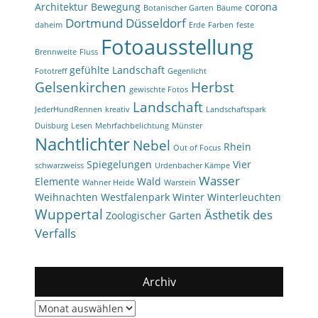
Architektur
Bewegung
corona
Botanischer Garten
Bäume
Dortmund
Düsseldorf
daheim
Erde
Farben
feste
Fotoausstellung
Brennweite
Fluss
gefühlte Landschaft
Fototreff
Gegenlicht
Gelsenkirchen
Herbst
gewischte Fotos
Landschaft
JederHundRennen
kreativ
Landschaftspark
Duisburg
Lesen
Mehrfachbelichtung
Münster
Nachtlichter
Nebel
Rhein
Out of Focus
Spiegelungen
Vier
schwarzweiss
Urdenbacher Kämpe
Wasser
Elemente
Wald
Wahner Heide
Warstein
Weihnachten
Westfalenpark
Winter
Winterleuchten
Wuppertal
Ästhetik des
Zoologischer Garten
Verfalls
Archiv
Archiv