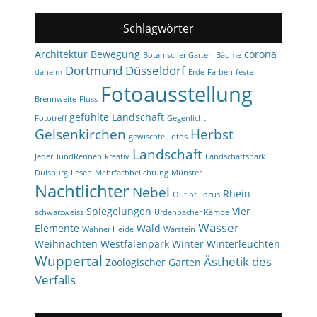
Schlagwörter
Architektur
Bewegung
corona
Botanischer Garten
Bäume
Dortmund
Düsseldorf
daheim
Erde
Farben
feste
Fotoausstellung
Brennweite
Fluss
gefühlte Landschaft
Fototreff
Gegenlicht
Gelsenkirchen
Herbst
gewischte Fotos
Landschaft
JederHundRennen
kreativ
Landschaftspark
Duisburg
Lesen
Mehrfachbelichtung
Münster
Nachtlichter
Nebel
Rhein
Out of Focus
Spiegelungen
Vier
schwarzweiss
Urdenbacher Kämpe
Wasser
Elemente
Wald
Wahner Heide
Warstein
Weihnachten
Westfalenpark
Winter
Winterleuchten
Wuppertal
Ästhetik des
Zoologischer Garten
Verfalls