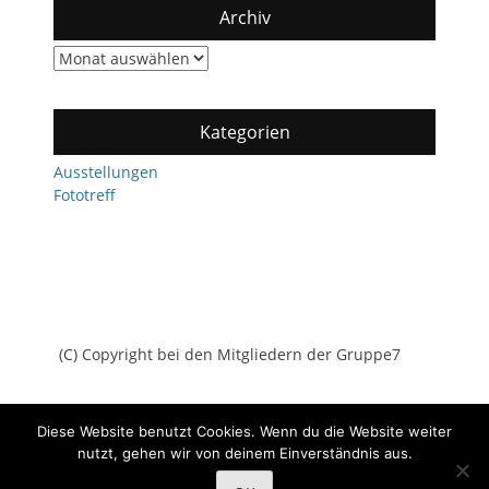
Archiv
Archiv
Kategorien
Ausstellungen
Fototreff
(C) Copyright bei den Mitgliedern der Gruppe7
Diese Website benutzt Cookies. Wenn du die Website weiter
nutzt, gehen wir von deinem Einverständnis aus.
Copyright © 2026
Gruppe7
All Rights Reserved.
Datenschutz