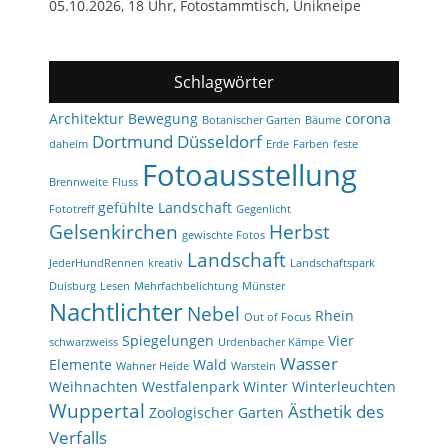
05.10.2026, 18 Uhr, Fotostammtisch, Unikneipe
Schlagwörter
Architektur
Bewegung
corona
Botanischer Garten
Bäume
Dortmund
Düsseldorf
daheim
Erde
Farben
feste
Fotoausstellung
Brennweite
Fluss
gefühlte Landschaft
Fototreff
Gegenlicht
Gelsenkirchen
Herbst
gewischte Fotos
Landschaft
JederHundRennen
kreativ
Landschaftspark
Duisburg
Lesen
Mehrfachbelichtung
Münster
Nachtlichter
Nebel
Rhein
Out of Focus
Spiegelungen
Vier
schwarzweiss
Urdenbacher Kämpe
Wasser
Elemente
Wald
Wahner Heide
Warstein
Weihnachten
Westfalenpark
Winter
Winterleuchten
Wuppertal
Ästhetik des
Zoologischer Garten
Verfalls