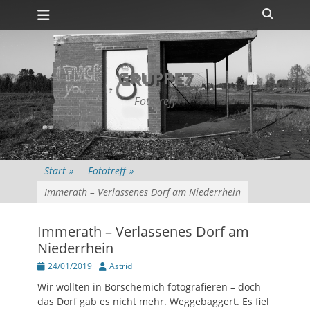
Primäres Menü
Zum
Suche
Inhalt
springen
GRUPPE7
Fototreff
Start
»
Fototreff
»
Immerath – Verlassenes Dorf am Niederrhein
Immerath – Verlassenes Dorf am
Niederrhein
Posted
Autor
24/01/2019
Astrid
on
Wir wollten in Borschemich fotografieren – doch
das Dorf gab es nicht mehr. Weggebaggert. Es fiel