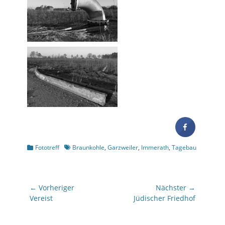
Kategorien
Schlagworte
Fototreff
Braunkohle
,
Garzweiler
,
Immerath
,
Tagebau
Beitragsnavigation
← Vorheriger
Nächster →
Vorheriger
Nächster
Vereist
Jüdischer Friedhof
Beitrag:
Beitrag: