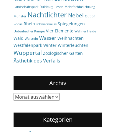
Landschaftspark Duisburg
Lesen
Mehrfachbelichtung
Nachtlichter
Nebel
Münster
Out of
Rhein
Spiegelungen
Focus
schwarzweiss
Vier Elemente
Urdenbacher Kämpe
Wahner Heide
Wasser
Wald
Weihnachten
Warstein
Westfalenpark
Winter
Winterleuchten
Wuppertal
Zoologischer Garten
Ästhetik des Verfalls
Archiv
Archiv
Kategorien