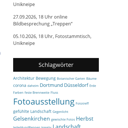
Unikneipe
27.09.2026, 18 Uhr online
Bildbesprechung „Treppen“
05.10.2026, 18 Uhr, Fotostammtisch,
Unikneipe
Schlagwörter
Architektur
Bewegung
Botanischer Garten
Bäume
Dortmund
Düsseldorf
corona
daheim
Erde
Farben
feste Brennweite
Fluss
Fotoausstellung
Fototreff
gefühlte Landschaft
Gegenlicht
Gelsenkirchen
Herbst
gewischte Fotos
Landschaft
JederHundRennen
kreativ