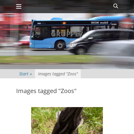
Primäres Menü
Zum
Suche
Inhalt
springen
GRUPPE7
Fototreff
Start
»
Images tagged "Zoos"
Images tagged "Zoos"