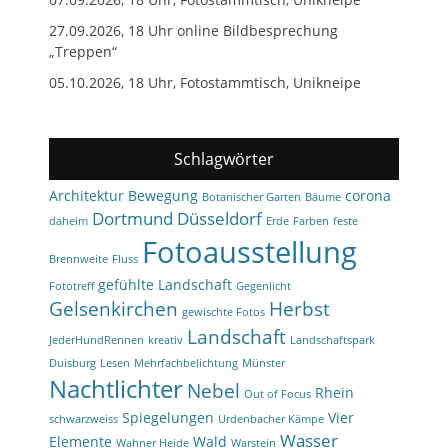
27.09.2026, 18 Uhr online Bildbesprechung
„Treppen“
05.10.2026, 18 Uhr, Fotostammtisch, Unikneipe
Schlagwörter
Architektur
Bewegung
corona
Botanischer Garten
Bäume
Dortmund
Düsseldorf
daheim
Erde
Farben
feste
Fotoausstellung
Brennweite
Fluss
gefühlte Landschaft
Fototreff
Gegenlicht
Gelsenkirchen
Herbst
gewischte Fotos
Landschaft
JederHundRennen
kreativ
Landschaftspark
Duisburg
Lesen
Mehrfachbelichtung
Münster
Nachtlichter
Nebel
Rhein
Out of Focus
Spiegelungen
Vier
schwarzweiss
Urdenbacher Kämpe
Wasser
Elemente
Wald
Wahner Heide
Warstein