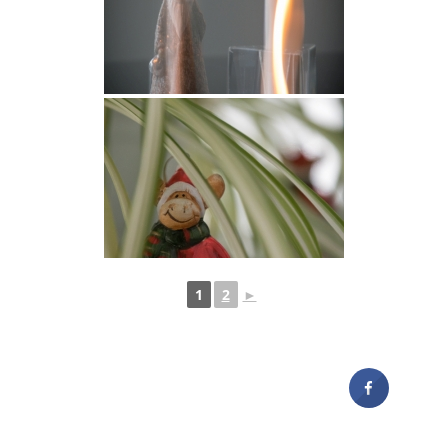
1
2
►