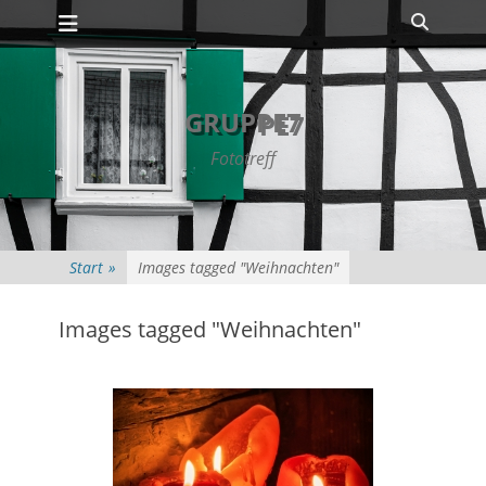
Primäres Menü
Zum
Suche
Inhalt
springen
GRUPPE7
Fototreff
Start
»
Images tagged "Weihnachten"
Images tagged "Weihnachten"