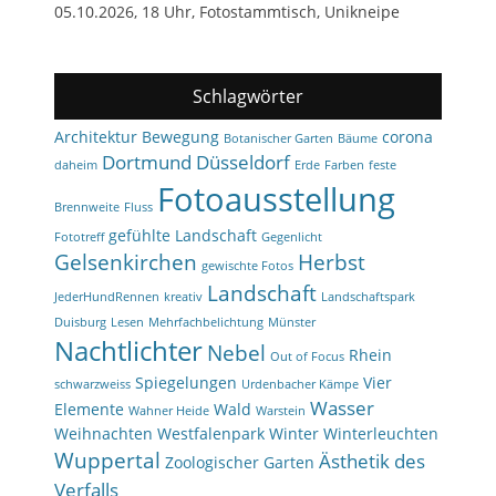
05.10.2026, 18 Uhr, Fotostammtisch, Unikneipe
Schlagwörter
Architektur
Bewegung
corona
Botanischer Garten
Bäume
Dortmund
Düsseldorf
daheim
Erde
Farben
feste
Fotoausstellung
Brennweite
Fluss
gefühlte Landschaft
Fototreff
Gegenlicht
Gelsenkirchen
Herbst
gewischte Fotos
Landschaft
JederHundRennen
kreativ
Landschaftspark
Duisburg
Lesen
Mehrfachbelichtung
Münster
Nachtlichter
Nebel
Rhein
Out of Focus
Spiegelungen
Vier
schwarzweiss
Urdenbacher Kämpe
Wasser
Elemente
Wald
Wahner Heide
Warstein
Weihnachten
Westfalenpark
Winter
Winterleuchten
Wuppertal
Ästhetik des
Zoologischer Garten
Verfalls