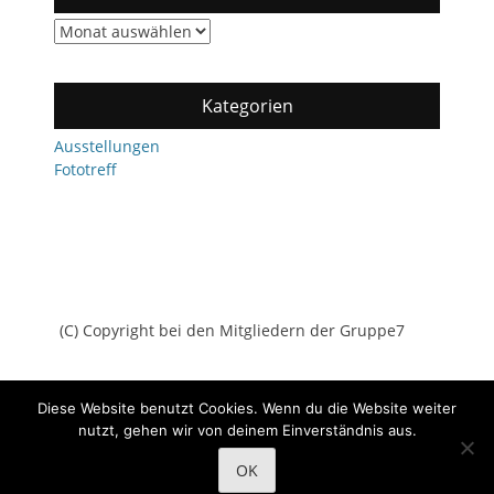
Archiv
Kategorien
Ausstellungen
Fototreff
(C) Copyright bei den Mitgliedern der Gruppe7
Diese Website benutzt Cookies. Wenn du die Website weiter
nutzt, gehen wir von deinem Einverständnis aus.
Copyright © 2026
Gruppe7
All Rights Reserved.
Datenschutz
OK
Catch Adaptive von
Catch Themes