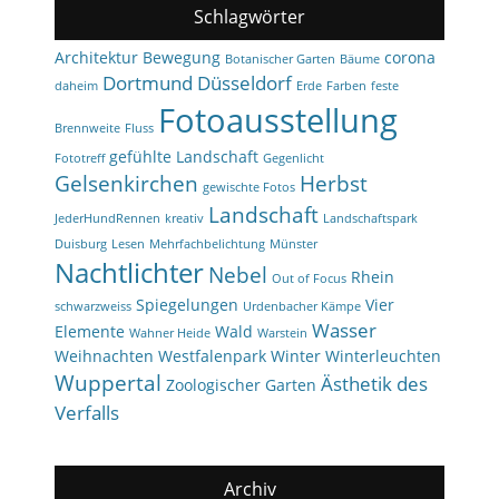
Schlagwörter
Architektur
Bewegung
corona
Botanischer Garten
Bäume
Dortmund
Düsseldorf
daheim
Erde
Farben
feste
Fotoausstellung
Brennweite
Fluss
gefühlte Landschaft
Fototreff
Gegenlicht
Gelsenkirchen
Herbst
gewischte Fotos
Landschaft
JederHundRennen
kreativ
Landschaftspark
Duisburg
Lesen
Mehrfachbelichtung
Münster
Nachtlichter
Nebel
Rhein
Out of Focus
Spiegelungen
Vier
schwarzweiss
Urdenbacher Kämpe
Wasser
Elemente
Wald
Wahner Heide
Warstein
Weihnachten
Westfalenpark
Winter
Winterleuchten
Wuppertal
Ästhetik des
Zoologischer Garten
Verfalls
Archiv