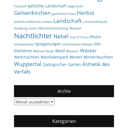
gefühlte Landschaft
Fototreff
Gegenlicht
Gelsenkirchen
Herbst
gewischte Fotos
Landschaft
JederHundRennen
kreativ
Landschaftspark
Duisburg
Lesen
Mehrfachbelichtung
Münster
Nachtlichter
Nebel
Rhein
Out of Focus
Spiegelungen
Vier
schwarzweiss
Urdenbacher Kämpe
Wasser
Elemente
Wald
Wahner Heide
Warstein
Weihnachten
Westfalenpark
Winter
Winterleuchten
Wuppertal
Ästhetik des
Zoologischer Garten
Verfalls
Archiv
Archiv
Kategorien