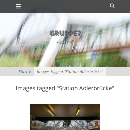
Primäres Menü
Zum
Suche
Inhalt
springen
GRUPPE7
Fototreff
Start
»
Images tagged "Station Adlerbrücke"
Images tagged "Station Adlerbrücke"