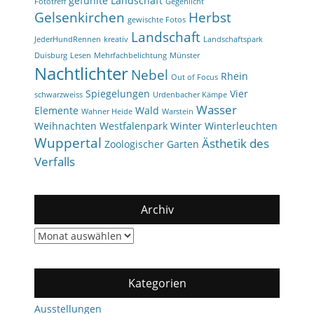
gefühlte Landschaft
Fototreff
Gegenlicht
Gelsenkirchen
Herbst
gewischte Fotos
Landschaft
JederHundRennen
kreativ
Landschaftspark
Duisburg
Lesen
Mehrfachbelichtung
Münster
Nachtlichter
Nebel
Rhein
Out of Focus
Spiegelungen
Vier
schwarzweiss
Urdenbacher Kämpe
Wasser
Elemente
Wald
Wahner Heide
Warstein
Weihnachten
Westfalenpark
Winter
Winterleuchten
Wuppertal
Ästhetik des
Zoologischer Garten
Verfalls
Archiv
Archiv
Kategorien
Ausstellungen