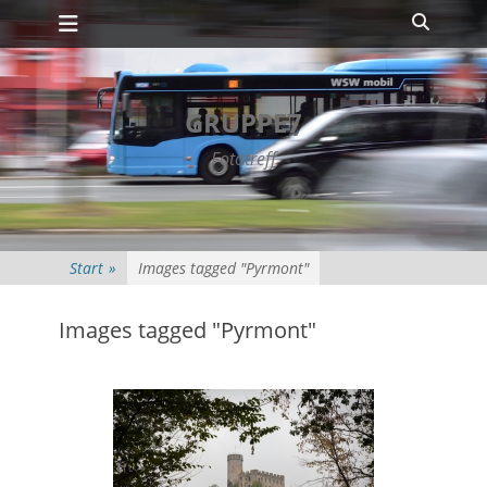
Primäres Menü
Zum
Suche
Inhalt
springen
GRUPPE7
Fototreff
Start
»
Images tagged "Pyrmont"
Images tagged "Pyrmont"