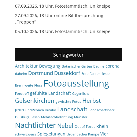
07.09.2026, 18 Uhr, Fotostammtisch, Unikneipe
27.09.2026, 18 Uhr online Bildbesprechung
„Treppen“
05.10.2026, 18 Uhr, Fotostammtisch, Unikneipe
Schlagwörter
Architektur
Bewegung
corona
Botanischer Garten
Bäume
Dortmund
Düsseldorf
daheim
Erde
Farben
feste
Fotoausstellung
Brennweite
Fluss
gefühlte Landschaft
Fototreff
Gegenlicht
Gelsenkirchen
Herbst
gewischte Fotos
Landschaft
JederHundRennen
kreativ
Landschaftspark
Duisburg
Lesen
Mehrfachbelichtung
Münster
Nachtlichter
Nebel
Rhein
Out of Focus
Spiegelungen
Vier
schwarzweiss
Urdenbacher Kämpe