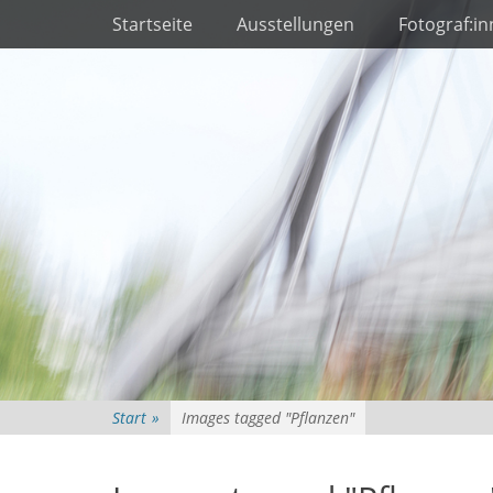
Primäres Menü
Zum
Startseite
Ausstellungen
Fotograf:i
Inhalt
springen
Start
»
Images tagged "Pflanzen"