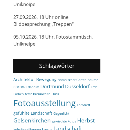
Unikneipe
27.09.2026, 18 Uhr online
Bildbesprechung „Treppen“
05.10.2026, 18 Uhr, Fotostammtisch,
Unikneipe
Schlagwörter
Architektur
Bewegung
Botanischer Garten
Bäume
Dortmund
Düsseldorf
corona
daheim
Erde
Farben
feste Brennweite
Fluss
Fotoausstellung
Fototreff
gefühlte Landschaft
Gegenlicht
Gelsenkirchen
Herbst
gewischte Fotos
Landschaft
JederHundRennen
kreativ