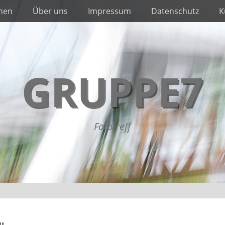
nnen
Über uns
Impressum
Datenschutz
K
GRUPPE7
Fototreff