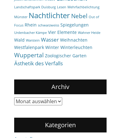
Landschaftspark Duisburg
Lesen
Mehrfachbelichtung
Nachtlichter
Nebel
Münster
Out of
Rhein
Spiegelungen
Focus
schwarzweiss
Vier Elemente
Urdenbacher Kämpe
Wahner Heide
Wasser
Wald
Weihnachten
Warstein
Westfalenpark
Winter
Winterleuchten
Wuppertal
Zoologischer Garten
Ästhetik des Verfalls
Archiv
Archiv
Kategorien