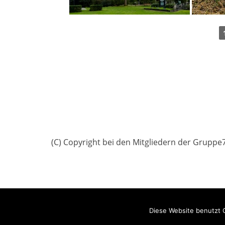
(C) Copyright bei den Mitgliedern der Gruppe
Copyright © 2026
Gruppe7
All Rights Reserved.
Datenschu
Diese Website benutzt C