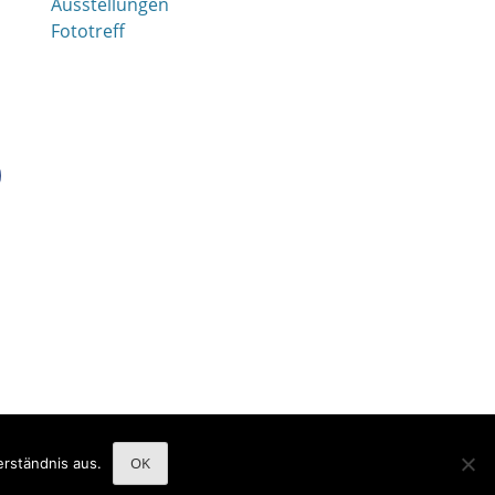
Ausstellungen
Fototreff
Catch Adaptive von
Catch Themes
OK
rständnis aus.