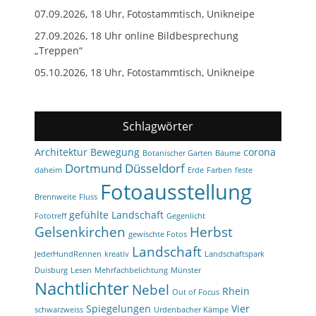
07.09.2026, 18 Uhr, Fotostammtisch, Unikneipe
27.09.2026, 18 Uhr online Bildbesprechung
„Treppen“
05.10.2026, 18 Uhr, Fotostammtisch, Unikneipe
Schlagwörter
Architektur
Bewegung
corona
Botanischer Garten
Bäume
Dortmund
Düsseldorf
daheim
Erde
Farben
feste
Fotoausstellung
Brennweite
Fluss
gefühlte Landschaft
Fototreff
Gegenlicht
Gelsenkirchen
Herbst
gewischte Fotos
Landschaft
JederHundRennen
kreativ
Landschaftspark
Duisburg
Lesen
Mehrfachbelichtung
Münster
Nachtlichter
Nebel
Rhein
Out of Focus
Spiegelungen
Vier
schwarzweiss
Urdenbacher Kämpe