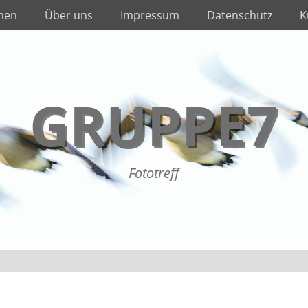
nnen
Über uns
Impressum
Datenschutz
K
GRUPPE7
Fototreff