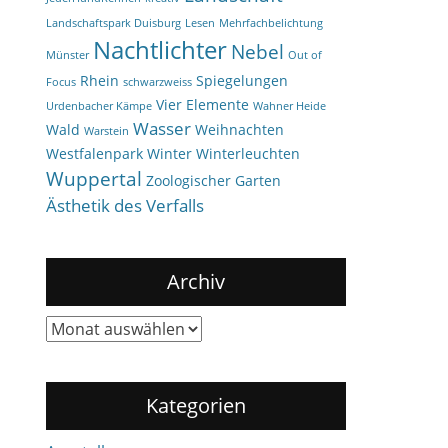
Landschaftspark Duisburg
Lesen
Mehrfachbelichtung
Nachtlichter
Nebel
Münster
Out of
Rhein
Spiegelungen
Focus
schwarzweiss
Vier Elemente
Urdenbacher Kämpe
Wahner Heide
Wasser
Wald
Weihnachten
Warstein
Westfalenpark
Winter
Winterleuchten
Wuppertal
Zoologischer Garten
Ästhetik des Verfalls
Archiv
Archiv
Kategorien