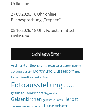
Unikneipe
27.09.2026, 18 Uhr online
Bildbesprechung „Treppen“
05.10.2026, 18 Uhr, Fotostammtisch,
Unikneipe
Schlagwörter
Architektur
Bewegung
Botanischer Garten
Bäume
Dortmund
Düsseldorf
corona
daheim
Erde
Farben
feste Brennweite
Fluss
Fotoausstellung
Fototreff
gefühlte Landschaft
Gegenlicht
Gelsenkirchen
Herbst
gewischte Fotos
Landschaft
JederHundRennen
kreativ