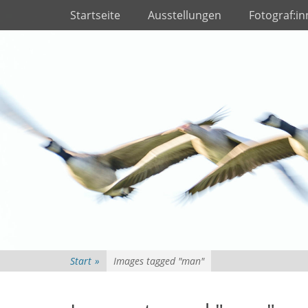
Primäres Menü
Zum
Startseite
Ausstellungen
Fotograf:i
Inhalt
springen
Start
»
Images tagged "man"