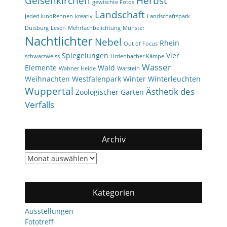
Gelsenkirchen
Herbst
gewischte Fotos
Landschaft
JederHundRennen
kreativ
Landschaftspark
Duisburg
Lesen
Mehrfachbelichtung
Münster
Nachtlichter
Nebel
Rhein
Out of Focus
Spiegelungen
Vier
schwarzweiss
Urdenbacher Kämpe
Wasser
Elemente
Wald
Wahner Heide
Warstein
Weihnachten
Westfalenpark
Winter
Winterleuchten
Wuppertal
Ästhetik des
Zoologischer Garten
Verfalls
Archiv
Archiv
Kategorien
Ausstellungen
Fototreff