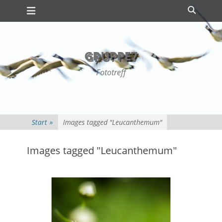
Primäres Menü
Zum
Suche
Inhalt
springen
GRUPPE7
Fototreff
Start
»
Images tagged "Leucanthemum"
Images tagged "Leucanthemum"