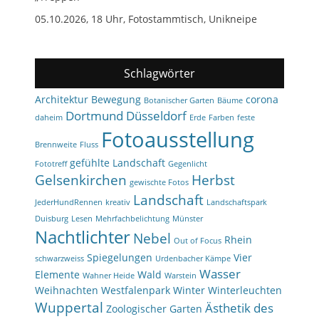
05.10.2026, 18 Uhr, Fotostammtisch, Unikneipe
Schlagwörter
Architektur
Bewegung
corona
Botanischer Garten
Bäume
Dortmund
Düsseldorf
daheim
Erde
Farben
feste
Fotoausstellung
Brennweite
Fluss
gefühlte Landschaft
Fototreff
Gegenlicht
Gelsenkirchen
Herbst
gewischte Fotos
Landschaft
JederHundRennen
kreativ
Landschaftspark
Duisburg
Lesen
Mehrfachbelichtung
Münster
Nachtlichter
Nebel
Rhein
Out of Focus
Spiegelungen
Vier
schwarzweiss
Urdenbacher Kämpe
Wasser
Elemente
Wald
Wahner Heide
Warstein
Weihnachten
Westfalenpark
Winter
Winterleuchten
Wuppertal
Ästhetik des
Zoologischer Garten