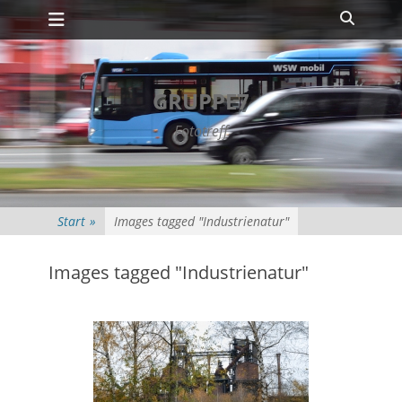
Primäres Menü
Zum
Suche
Inhalt
springen
GRUPPE7
Fototreff
Start
»
Images tagged "Industrienatur"
Images tagged "Industrienatur"