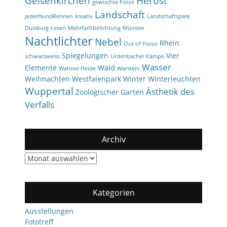
Gelsenkirchen
Herbst
gewischte Fotos
Landschaft
JederHundRennen
kreativ
Landschaftspark
Duisburg
Lesen
Mehrfachbelichtung
Münster
Nachtlichter
Nebel
Rhein
Out of Focus
Spiegelungen
Vier
schwarzweiss
Urdenbacher Kämpe
Wasser
Elemente
Wald
Wahner Heide
Warstein
Weihnachten
Westfalenpark
Winter
Winterleuchten
Wuppertal
Ästhetik des
Zoologischer Garten
Verfalls
Archiv
Archiv
Kategorien
Ausstellungen
Fototreff