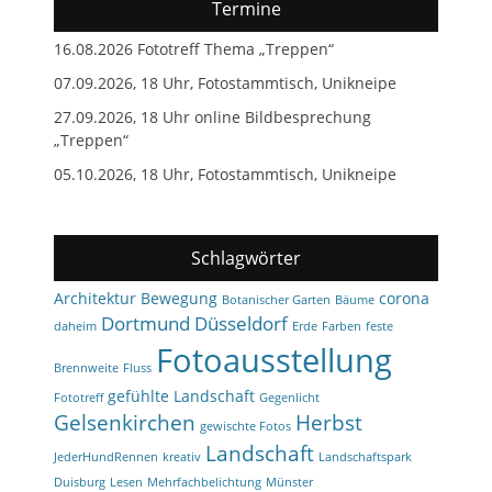
Termine
16.08.2026 Fototreff Thema „Treppen“
07.09.2026, 18 Uhr, Fotostammtisch, Unikneipe
27.09.2026, 18 Uhr online Bildbesprechung
„Treppen“
05.10.2026, 18 Uhr, Fotostammtisch, Unikneipe
Schlagwörter
Architektur
Bewegung
corona
Botanischer Garten
Bäume
Dortmund
Düsseldorf
daheim
Erde
Farben
feste
Fotoausstellung
Brennweite
Fluss
gefühlte Landschaft
Fototreff
Gegenlicht
Gelsenkirchen
Herbst
gewischte Fotos
Landschaft
JederHundRennen
kreativ
Landschaftspark
Duisburg
Lesen
Mehrfachbelichtung
Münster