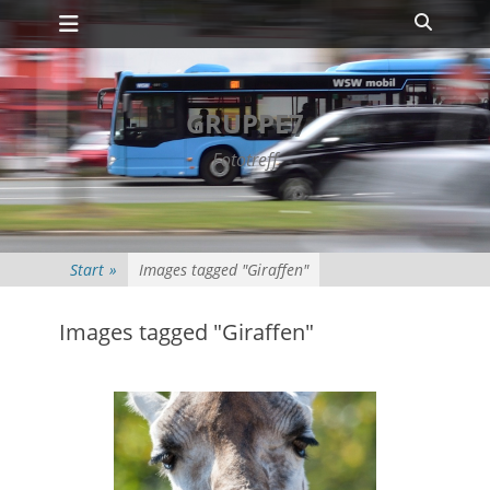
Primäres Menü
Zum
Suche
Inhalt
springen
GRUPPE7
Fototreff
Start
»
Images tagged "Giraffen"
Images tagged "Giraffen"