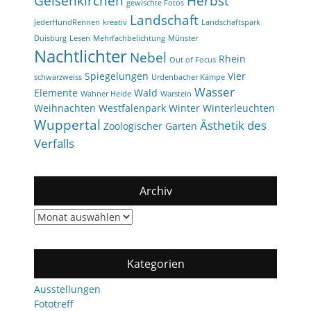
Gelsenkirchen
Herbst
gewischte Fotos
Landschaft
JederHundRennen
kreativ
Landschaftspark
Duisburg
Lesen
Mehrfachbelichtung
Münster
Nachtlichter
Nebel
Rhein
Out of Focus
Spiegelungen
Vier
schwarzweiss
Urdenbacher Kämpe
Wasser
Elemente
Wald
Wahner Heide
Warstein
Weihnachten
Westfalenpark
Winter
Winterleuchten
Wuppertal
Ästhetik des
Zoologischer Garten
Verfalls
Archiv
Archiv
Kategorien
Ausstellungen
Fototreff