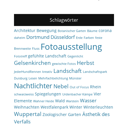
Schlagwörter
Architektur
Bewegung
corona
Botanischer Garten
Bäume
Dortmund
Düsseldorf
daheim
Erde
Farben
feste
Fotoausstellung
Brennweite
Fluss
gefühlte Landschaft
Fototreff
Gegenlicht
Gelsenkirchen
Herbst
gewischte Fotos
Landschaft
JederHundRennen
kreativ
Landschaftspark
Duisburg
Lesen
Mehrfachbelichtung
Münster
Nachtlichter
Nebel
Rhein
Out of Focus
Spiegelungen
Vier
schwarzweiss
Urdenbacher Kämpe
Wasser
Elemente
Wald
Wahner Heide
Warstein
Weihnachten
Westfalenpark
Winter
Winterleuchten
Wuppertal
Ästhetik des
Zoologischer Garten
Verfalls