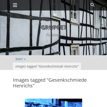
Primäres Menü
Zum
Suche
Inhalt
springen
GRUPPE7
Fototreff
Start
»
Images tagged "Gesenkschmiede Henrichs"
Images tagged "Gesenkschmiede
Henrichs"