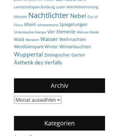
Landschaftspark Duisburg
Lesen
Mehrfachbelichtung
Nachtlichter
Nebel
Münster
Out of
Rhein
Spiegelungen
Focus
schwarzweiss
Vier Elemente
Urdenbacher Kämpe
Wahner Heide
Wasser
Wald
Weihnachten
Warstein
Westfalenpark
Winter
Winterleuchten
Wuppertal
Zoologischer Garten
Ästhetik des Verfalls
Archiv
Archiv
Kategorien