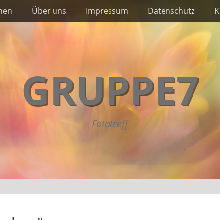
nnen
Über uns
Impressum
Datenschutz
K
GRUPPE7
Fototreff