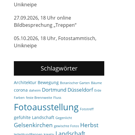
Unikneipe
27.09.2026, 18 Uhr online
Bildbesprechung „Treppen“
05.10.2026, 18 Uhr, Fotostammtisch,
Unikneipe
Schlagwörter
Architektur
Bewegung
Botanischer Garten
Bäume
Dortmund
Düsseldorf
corona
daheim
Erde
Farben
feste Brennweite
Fluss
Fotoausstellung
Fototreff
gefühlte Landschaft
Gegenlicht
Gelsenkirchen
Herbst
gewischte Fotos
Landschaft
JederHundRennen
kreativ