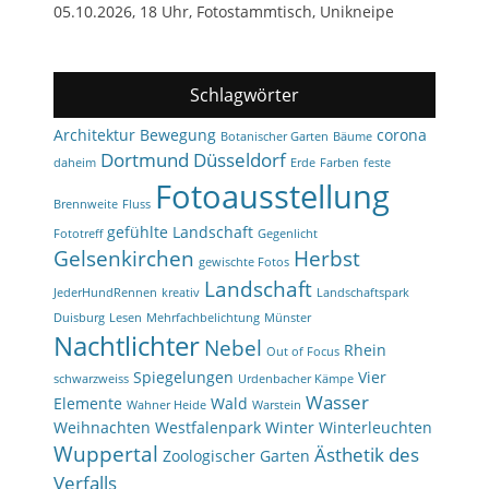
05.10.2026, 18 Uhr, Fotostammtisch, Unikneipe
Schlagwörter
Architektur
Bewegung
corona
Botanischer Garten
Bäume
Dortmund
Düsseldorf
daheim
Erde
Farben
feste
Fotoausstellung
Brennweite
Fluss
gefühlte Landschaft
Fototreff
Gegenlicht
Gelsenkirchen
Herbst
gewischte Fotos
Landschaft
JederHundRennen
kreativ
Landschaftspark
Duisburg
Lesen
Mehrfachbelichtung
Münster
Nachtlichter
Nebel
Rhein
Out of Focus
Spiegelungen
Vier
schwarzweiss
Urdenbacher Kämpe
Wasser
Elemente
Wald
Wahner Heide
Warstein
Weihnachten
Westfalenpark
Winter
Winterleuchten
Wuppertal
Ästhetik des
Zoologischer Garten
Verfalls