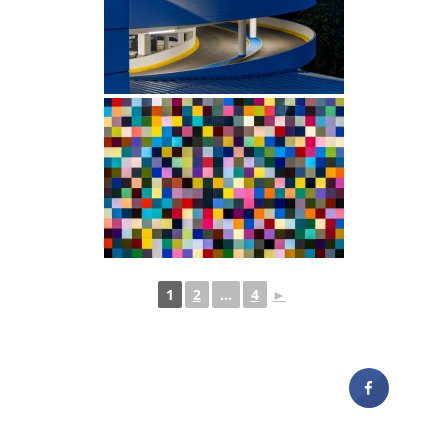
1
2
...
4
►