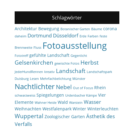
Schlagwörter
Architektur
Bewegung
corona
Botanischer Garten
Bäume
Dortmund
Düsseldorf
daheim
Erde
Farben
feste
Fotoausstellung
Brennweite
Fluss
gefühlte Landschaft
Fototreff
Gegenlicht
Gelsenkirchen
Herbst
gewischte Fotos
Landschaft
JederHundRennen
kreativ
Landschaftspark
Duisburg
Lesen
Mehrfachbelichtung
Münster
Nachtlichter
Nebel
Rhein
Out of Focus
Spiegelungen
Vier
schwarzweiss
Urdenbacher Kämpe
Wasser
Elemente
Wald
Wahner Heide
Warstein
Weihnachten
Westfalenpark
Winter
Winterleuchten
Wuppertal
Ästhetik des
Zoologischer Garten
Verfalls