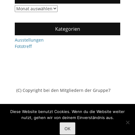
Archiv
Kategorien
Ausstellungen
Fototreff
(C) Copyright bei den Mitgliedern der Gruppe7
Diese Website benutzt Cookies. Wenn du die Website weiter
nutzt, gehen wir von deinem Einverständnis aus.
Copyright © 2026
Gruppe7
All Rights Reserved.
Datenschutz
OK
Catch Adaptive von
Catch Themes