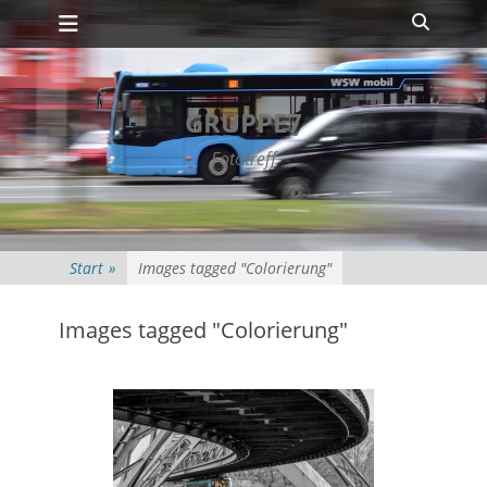
Primäres Menü
Zum
Suche
Inhalt
springen
GRUPPE7
Fototreff
Start
»
Images tagged "Colorierung"
Images tagged "Colorierung"