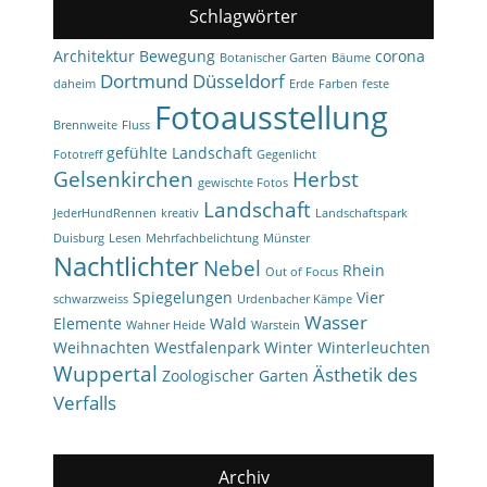
Schlagwörter
Architektur
Bewegung
corona
Botanischer Garten
Bäume
Dortmund
Düsseldorf
daheim
Erde
Farben
feste
Fotoausstellung
Brennweite
Fluss
gefühlte Landschaft
Fototreff
Gegenlicht
Gelsenkirchen
Herbst
gewischte Fotos
Landschaft
JederHundRennen
kreativ
Landschaftspark
Duisburg
Lesen
Mehrfachbelichtung
Münster
Nachtlichter
Nebel
Rhein
Out of Focus
Spiegelungen
Vier
schwarzweiss
Urdenbacher Kämpe
Wasser
Elemente
Wald
Wahner Heide
Warstein
Weihnachten
Westfalenpark
Winter
Winterleuchten
Wuppertal
Ästhetik des
Zoologischer Garten
Verfalls
Archiv