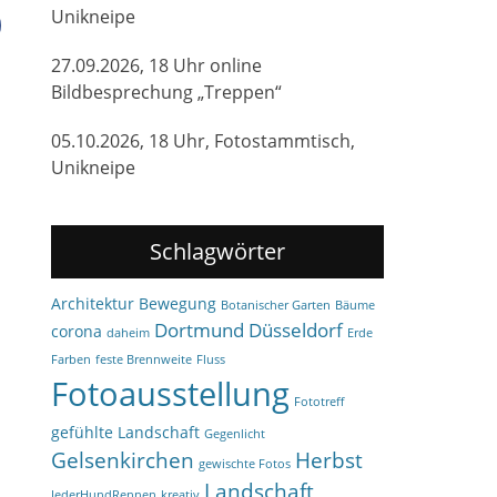
Unikneipe
27.09.2026, 18 Uhr online
Bildbesprechung „Treppen“
05.10.2026, 18 Uhr, Fotostammtisch,
Unikneipe
Schlagwörter
Architektur
Bewegung
Botanischer Garten
Bäume
Dortmund
Düsseldorf
corona
daheim
Erde
Farben
feste Brennweite
Fluss
Fotoausstellung
Fototreff
gefühlte Landschaft
Gegenlicht
Gelsenkirchen
Herbst
gewischte Fotos
Landschaft
JederHundRennen
kreativ