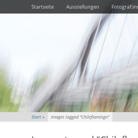
Primäres Menü
Zum
Startseite
Ausstellungen
Fotograf:i
Inhalt
springen
Start
»
Images tagged "Chileflamingo"