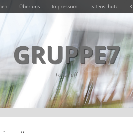
nnen
Über uns
Impressum
Datenschutz
K
GRUPPE7
Fototreff