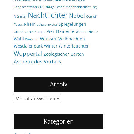
Landschaftspark Duisburg
Lesen
Mehrfachbelichtung
Nachtlichter
Nebel
Münster
Out of
Rhein
Spiegelungen
Focus
schwarzweiss
Vier Elemente
Urdenbacher Kämpe
Wahner Heide
Wasser
Wald
Weihnachten
Warstein
Westfalenpark
Winter
Winterleuchten
Wuppertal
Zoologischer Garten
Ästhetik des Verfalls
Archiv
Archiv
Kategorien