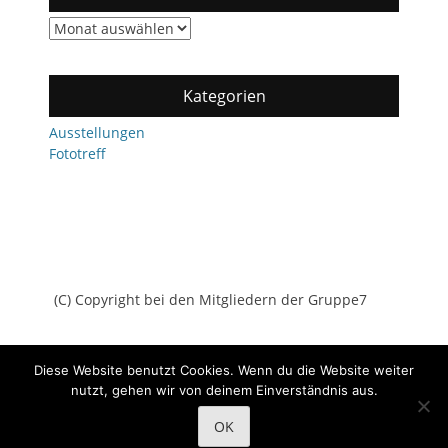
Archiv
Kategorien
Ausstellungen
Fototreff
(C) Copyright bei den Mitgliedern der Gruppe7
Diese Website benutzt Cookies. Wenn du die Website weiter
nutzt, gehen wir von deinem Einverständnis aus.
Copyright © 2026
Gruppe7
All Rights Reserved.
Datenschutz
OK
Catch Adaptive von
Catch Themes