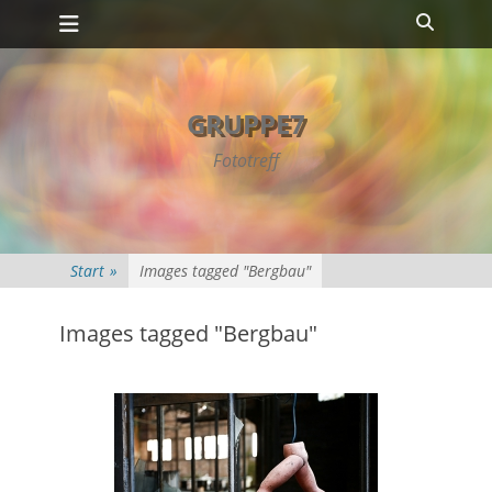
Primäres Menü
Zum
Suche
Inhalt
springen
GRUPPE7
Fototreff
Start
»
Images tagged "Bergbau"
Images tagged "Bergbau"