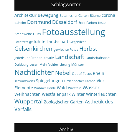
Schlagwörter
Architektur
Bewegung
corona
Botanischer Garten
Bäume
Dortmund
Düsseldorf
daheim
Erde
Farben
feste
Fotoausstellung
Brennweite
Fluss
gefühlte Landschaft
Fototreff
Gegenlicht
Gelsenkirchen
Herbst
gewischte Fotos
Landschaft
JederHundRennen
kreativ
Landschaftspark
Duisburg
Lesen
Mehrfachbelichtung
Münster
Nachtlichter
Nebel
Rhein
Out of Focus
Spiegelungen
Vier
schwarzweiss
Urdenbacher Kämpe
Wasser
Elemente
Wald
Wahner Heide
Warstein
Weihnachten
Westfalenpark
Winter
Winterleuchten
Wuppertal
Ästhetik des
Zoologischer Garten
Verfalls
Archiv