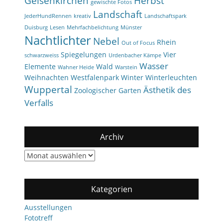
Gelsenkirchen
Herbst
gewischte Fotos
Landschaft
JederHundRennen
kreativ
Landschaftspark
Duisburg
Lesen
Mehrfachbelichtung
Münster
Nachtlichter
Nebel
Rhein
Out of Focus
Spiegelungen
Vier
schwarzweiss
Urdenbacher Kämpe
Wasser
Elemente
Wald
Wahner Heide
Warstein
Weihnachten
Westfalenpark
Winter
Winterleuchten
Wuppertal
Ästhetik des
Zoologischer Garten
Verfalls
Archiv
Archiv
Kategorien
Ausstellungen
Fototreff