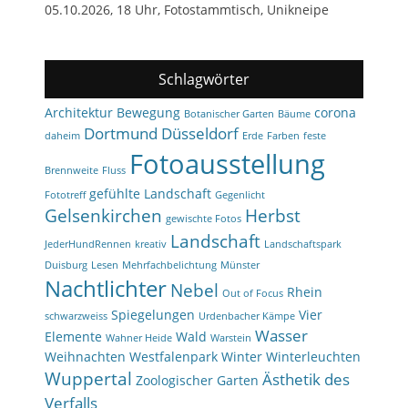
05.10.2026, 18 Uhr, Fotostammtisch, Unikneipe
Schlagwörter
Architektur
Bewegung
corona
Botanischer Garten
Bäume
Dortmund
Düsseldorf
daheim
Erde
Farben
feste
Fotoausstellung
Brennweite
Fluss
gefühlte Landschaft
Fototreff
Gegenlicht
Gelsenkirchen
Herbst
gewischte Fotos
Landschaft
JederHundRennen
kreativ
Landschaftspark
Duisburg
Lesen
Mehrfachbelichtung
Münster
Nachtlichter
Nebel
Rhein
Out of Focus
Spiegelungen
Vier
schwarzweiss
Urdenbacher Kämpe
Wasser
Elemente
Wald
Wahner Heide
Warstein
Weihnachten
Westfalenpark
Winter
Winterleuchten
Wuppertal
Ästhetik des
Zoologischer Garten
Verfalls