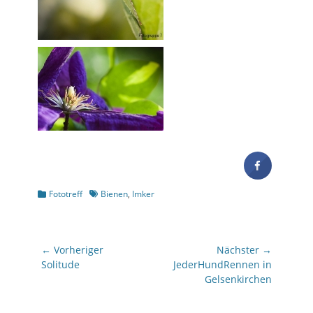
Kategorien
Schlagworte
Fototreff
Bienen
,
Imker
Beitragsnavigation
← Vorheriger
Nächster →
Vorheriger
Nächster
Solitude
JederHundRennen in
Beitrag:
Beitrag:
Gelsenkirchen