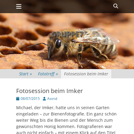
Primäres Menü
Zum
Suche
Inhalt
springen
GRUPPE7
Fototreff
Start
»
Fototreff
»
Fotosession beim Imker
Fotosession beim Imker
Posted
Autor
08/07/2015
Astrid
on
Michael, der Imker, hatte uns in seinen Garten
eingeladen – zur Bienenfotografie. Ein ganz schön
weiter Weg bis die Bienen und der Mensch zum
gewünschten Honig kommen. Fotografieren war
auch nicht einfach – mit einem Klick auf den Titel