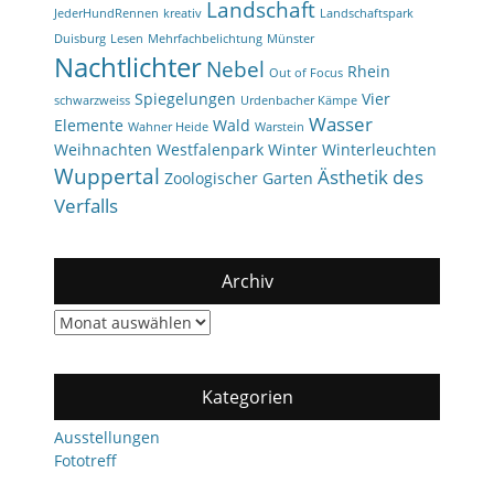
Landschaft
JederHundRennen
kreativ
Landschaftspark
Duisburg
Lesen
Mehrfachbelichtung
Münster
Nachtlichter
Nebel
Rhein
Out of Focus
Spiegelungen
Vier
schwarzweiss
Urdenbacher Kämpe
Wasser
Elemente
Wald
Wahner Heide
Warstein
Weihnachten
Westfalenpark
Winter
Winterleuchten
Wuppertal
Ästhetik des
Zoologischer Garten
Verfalls
Archiv
Archiv
Kategorien
Ausstellungen
Fototreff