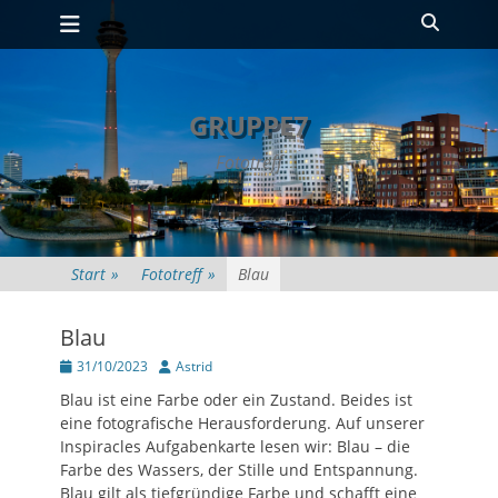
Primäres Menü
Zum
Suche
Inhalt
springen
GRUPPE7
Fototreff
Start
»
Fototreff
»
Blau
Blau
Posted
Autor
31/10/2023
Astrid
on
Blau ist eine Farbe oder ein Zustand. Beides ist
eine fotografische Herausforderung. Auf unserer
Inspiracles Aufgabenkarte lesen wir: Blau – die
Farbe des Wassers, der Stille und Entspannung.
Blau gilt als tiefgründige Farbe und schafft eine