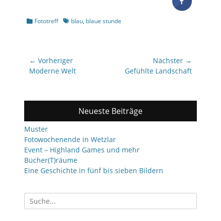
Kategorien
Schlagworte
Fototreff
blau
,
blaue stunde
Beitragsnavigation
← Vorheriger
Nächster →
Vorheriger
Nächster
Moderne Welt
Gefühlte Landschaft
Beitrag:
Beitrag:
Neueste Beiträge
Muster
Fotowochenende in Wetzlar
Event – Highland Games und mehr
Bücher(T)räume
Eine Geschichte in fünf bis sieben Bildern
Suchen
nach: