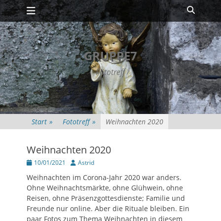
Primäres Menü
Zum
Suche
Inhalt
springen
GRUPPE7
Fototreff
Start
»
Fototreff
»
Weihnachten 2020
Weihnachten 2020
Posted
Autor
10/01/2021
Astrid
on
Weihnachten im Corona-Jahr 2020 war anders.
Ohne Weihnachtsmärkte, ohne Glühwein, ohne
Reisen, ohne Präsenzgottesdienste; Familie und
Freunde nur online. Aber die Rituale bleiben. Ein
paar Fotos zum Thema Weihnachten in diesem