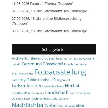
16.08.2026 Fototreff Thema „Treppen“
07.09.2026, 18 Uhr, Fotostammtisch, Unikneipe
27.09.2026, 18 Uhr online Bildbesprechung
„Treppen“
05.10.2026, 18 Uhr, Fotostammtisch, Unikneipe
Schlagwörter
Architektur
Bewegung
corona
Botanischer Garten
Bäume
Dortmund
Düsseldorf
daheim
Erde
Farben
feste
Fotoausstellung
Brennweite
Fluss
gefühlte Landschaft
Fototreff
Gegenlicht
Gelsenkirchen
Herbst
gewischte Fotos
Landschaft
JederHundRennen
kreativ
Landschaftspark
Duisburg
Lesen
Mehrfachbelichtung
Münster
Nachtlichter
Nebel
Rhein
Out of Focus