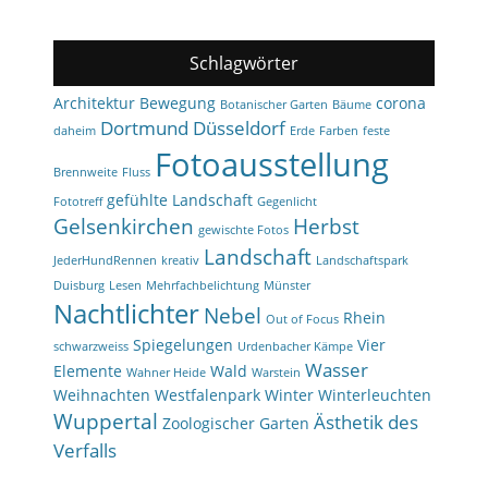
Schlagwörter
Architektur
Bewegung
corona
Botanischer Garten
Bäume
Dortmund
Düsseldorf
daheim
Erde
Farben
feste
Fotoausstellung
Brennweite
Fluss
gefühlte Landschaft
Fototreff
Gegenlicht
Gelsenkirchen
Herbst
gewischte Fotos
Landschaft
JederHundRennen
kreativ
Landschaftspark
Duisburg
Lesen
Mehrfachbelichtung
Münster
Nachtlichter
Nebel
Rhein
Out of Focus
Spiegelungen
Vier
schwarzweiss
Urdenbacher Kämpe
Wasser
Elemente
Wald
Wahner Heide
Warstein
Weihnachten
Westfalenpark
Winter
Winterleuchten
Wuppertal
Ästhetik des
Zoologischer Garten
Verfalls