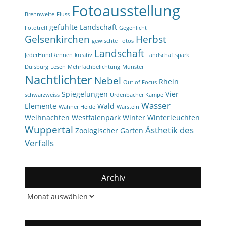
Fotoausstellung
Brennweite
Fluss
gefühlte Landschaft
Fototreff
Gegenlicht
Gelsenkirchen
Herbst
gewischte Fotos
Landschaft
JederHundRennen
kreativ
Landschaftspark
Duisburg
Lesen
Mehrfachbelichtung
Münster
Nachtlichter
Nebel
Rhein
Out of Focus
Spiegelungen
Vier
schwarzweiss
Urdenbacher Kämpe
Wasser
Elemente
Wald
Wahner Heide
Warstein
Weihnachten
Westfalenpark
Winter
Winterleuchten
Wuppertal
Ästhetik des
Zoologischer Garten
Verfalls
Archiv
Archiv