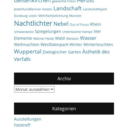
Gelsenkirchen
Herbst
gewischte Fotos
Landschaft
JederHundRennen
kreativ
Landschaftspark
Duisburg
Lesen
Mehrfachbelichtung
Münster
Nachtlichter
Nebel
Rhein
Out of Focus
Spiegelungen
Vier
schwarzweiss
Urdenbacher Kämpe
Wasser
Elemente
Wald
Wahner Heide
Warstein
Weihnachten
Westfalenpark
Winter
Winterleuchten
Wuppertal
Ästhetik des
Zoologischer Garten
Verfalls
Archiv
Archiv
Kategorien
Ausstellungen
Fototreff