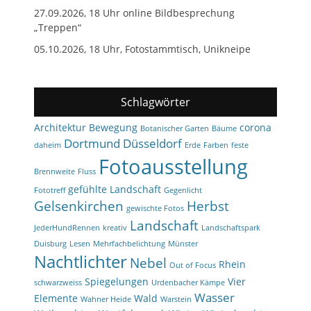
27.09.2026, 18 Uhr online Bildbesprechung
„Treppen“
05.10.2026, 18 Uhr, Fotostammtisch, Unikneipe
Schlagwörter
Architektur
Bewegung
corona
Botanischer Garten
Bäume
Dortmund
Düsseldorf
daheim
Erde
Farben
feste
Fotoausstellung
Brennweite
Fluss
gefühlte Landschaft
Fototreff
Gegenlicht
Gelsenkirchen
Herbst
gewischte Fotos
Landschaft
JederHundRennen
kreativ
Landschaftspark
Duisburg
Lesen
Mehrfachbelichtung
Münster
Nachtlichter
Nebel
Rhein
Out of Focus
Spiegelungen
Vier
schwarzweiss
Urdenbacher Kämpe
Wasser
Elemente
Wald
Wahner Heide
Warstein