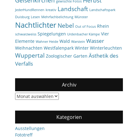
Gelsenkirchen
Herbst
gewischte Fotos
Landschaft
JederHundRennen
kreativ
Landschaftspark
Duisburg
Lesen
Mehrfachbelichtung
Münster
Nachtlichter
Nebel
Rhein
Out of Focus
Spiegelungen
Vier
schwarzweiss
Urdenbacher Kämpe
Wasser
Elemente
Wald
Wahner Heide
Warstein
Weihnachten
Westfalenpark
Winter
Winterleuchten
Wuppertal
Ästhetik des
Zoologischer Garten
Verfalls
Archiv
Archiv
Kategorien
Ausstellungen
Fototreff