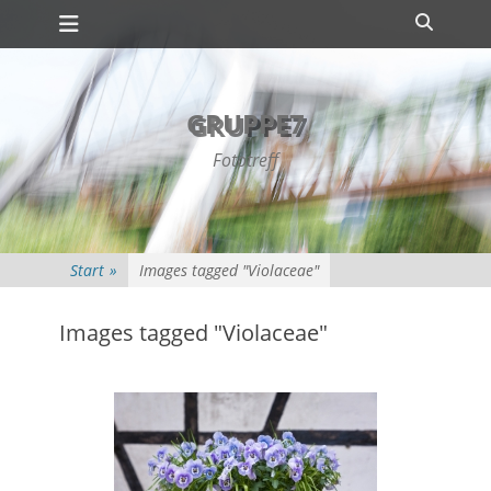
Primäres Menü
Zum
Suche
Inhalt
springen
GRUPPE7
Fototreff
Start
»
Images tagged "Violaceae"
Images tagged "Violaceae"