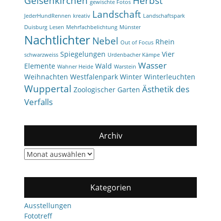
Gelsenkirchen
Herbst
gewischte Fotos
Landschaft
JederHundRennen
kreativ
Landschaftspark
Duisburg
Lesen
Mehrfachbelichtung
Münster
Nachtlichter
Nebel
Rhein
Out of Focus
Spiegelungen
Vier
schwarzweiss
Urdenbacher Kämpe
Wasser
Elemente
Wald
Wahner Heide
Warstein
Weihnachten
Westfalenpark
Winter
Winterleuchten
Wuppertal
Ästhetik des
Zoologischer Garten
Verfalls
Archiv
Archiv
Kategorien
Ausstellungen
Fototreff