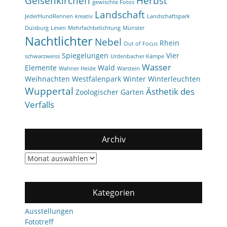
Gelsenkirchen
Herbst
gewischte Fotos
Landschaft
JederHundRennen
kreativ
Landschaftspark
Duisburg
Lesen
Mehrfachbelichtung
Münster
Nachtlichter
Nebel
Rhein
Out of Focus
Spiegelungen
Vier
schwarzweiss
Urdenbacher Kämpe
Wasser
Elemente
Wald
Wahner Heide
Warstein
Weihnachten
Westfalenpark
Winter
Winterleuchten
Wuppertal
Ästhetik des
Zoologischer Garten
Verfalls
Archiv
Archiv
Kategorien
Ausstellungen
Fototreff