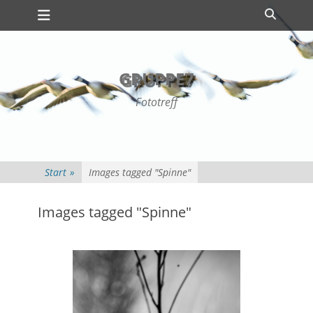
Primäres Menü
Zum
Suche
Inhalt
springen
GRUPPE7
Fototreff
Start
»
Images tagged "Spinne"
Images tagged "Spinne"