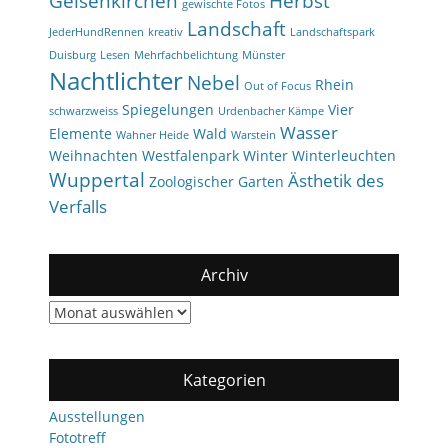
Gelsenkirchen
Herbst
gewischte Fotos
Landschaft
JederHundRennen
kreativ
Landschaftspark
Duisburg
Lesen
Mehrfachbelichtung
Münster
Nachtlichter
Nebel
Rhein
Out of Focus
Spiegelungen
Vier
schwarzweiss
Urdenbacher Kämpe
Wasser
Elemente
Wald
Wahner Heide
Warstein
Weihnachten
Westfalenpark
Winter
Winterleuchten
Wuppertal
Ästhetik des
Zoologischer Garten
Verfalls
Archiv
Archiv
Kategorien
Ausstellungen
Fototreff