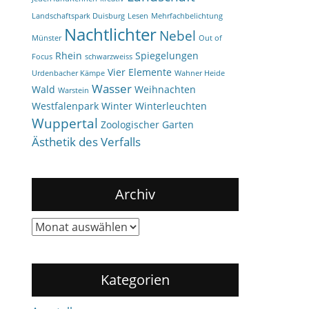
Landschaftspark Duisburg
Lesen
Mehrfachbelichtung
Nachtlichter
Nebel
Münster
Out of
Rhein
Spiegelungen
Focus
schwarzweiss
Vier Elemente
Urdenbacher Kämpe
Wahner Heide
Wasser
Wald
Weihnachten
Warstein
Westfalenpark
Winter
Winterleuchten
Wuppertal
Zoologischer Garten
Ästhetik des Verfalls
Archiv
Archiv
Kategorien