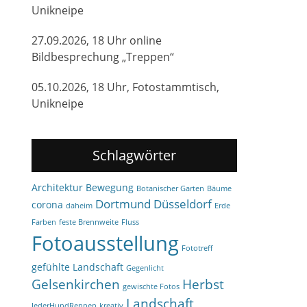
Unikneipe
27.09.2026, 18 Uhr online
Bildbesprechung „Treppen“
05.10.2026, 18 Uhr, Fotostammtisch,
Unikneipe
Schlagwörter
Architektur
Bewegung
Botanischer Garten
Bäume
Dortmund
Düsseldorf
corona
daheim
Erde
Farben
feste Brennweite
Fluss
Fotoausstellung
Fototreff
gefühlte Landschaft
Gegenlicht
Gelsenkirchen
Herbst
gewischte Fotos
Landschaft
JederHundRennen
kreativ